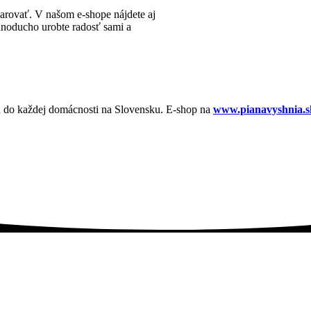
í darovať. V našom e-shope nájdete aj
ednoducho urobte radosť sami a
u do každej domácnosti na Slovensku. E-shop na
www.pianavyshnia.s