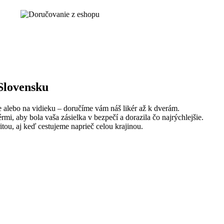
Slovensku
e alebo na vidieku – doručíme vám náš likér až k dverám.
mi, aby bola vaša zásielka v bezpečí a dorazila čo najrýchlejšie.
ritou, aj keď cestujeme naprieč celou krajinou.