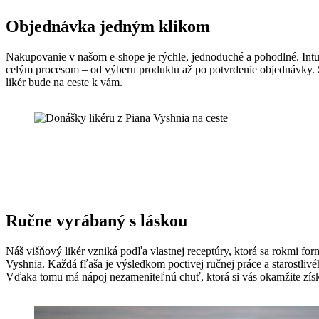
Objednávka jedným klikom
Nakupovanie v našom e-shope je rýchle, jednoduché a pohodlné. Intui
celým procesom – od výberu produktu až po potvrdenie objednávky. S
likér bude na ceste k vám.
Ručne vyrábaný s láskou
Náš višňový likér vzniká podľa vlastnej receptúry, ktorá sa rokmi for
Vyshnia. Každá fľaša je výsledkom poctivej ručnej práce a starostliv
Vďaka tomu má nápoj nezameniteľnú chuť, ktorá si vás okamžite zís