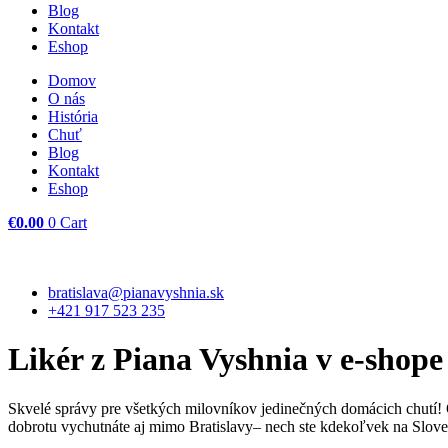
Blog
Kontakt
Eshop
Domov
O nás
História
Chuť
Blog
Kontakt
Eshop
€
0.00
0
Cart
bratislava@pianavyshnia.sk
+421 917 523 235
Likér z Piana Vyshnia v e-shope
Skvelé správy pre všetkých milovníkov jedinečných domácich chutí! 
dobrotu vychutnáte aj mimo Bratislavy– nech ste kdekoľvek na Slov