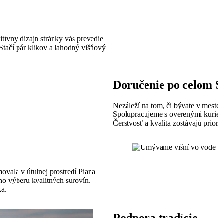
tívny dizajn stránky vás prevedie
tačí pár klikov a lahodný višňový
Doručenie po celom 
Nezáleží na tom, či bývate v mest
Spolupracujeme s overenými kuriér
Čerstvosť a kvalita zostávajú prio
movala v útulnej prostredí Piana
ého výberu kvalitných surovín.
ka.
Podpora tradície